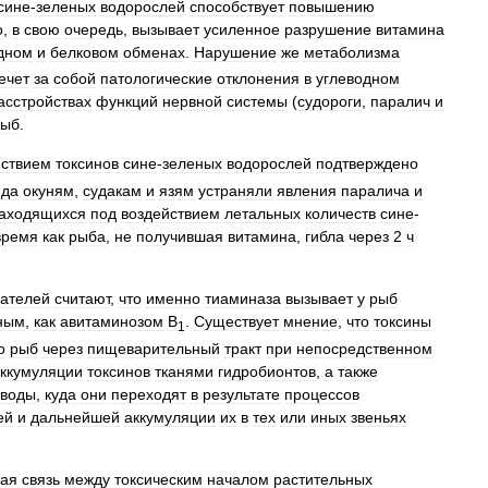
сине
-
зеленых
водорослей
способствует
повышению
о
,
в
свою
очередь
,
вызывает
усиленное
разрушение
витамина
дном
и
белковом
обменах
.
Нарушение
же
метаболизма
ечет
за
собой
патологические
отклонения
в
углеводном
асстройствах
функций
нервной
системы
(
судороги
,
паралич
и
рыб
.
йствием
токсинов
сине
-
зеленых
водорослей
подтверждено
ида
окуням
,
судакам
и
язям
устраняли
явления
паралича
и
аходящихся
под
воздействием
летальных
количеств
сине
-
время
как
рыба
,
не
получившая
витамина
,
гибла
через
2
ч
вателей
считают
,
что
именно
тиаминаза
вызывает
у
рыб
ным
,
как
авитаминозом
B
.
Существует
мнение
,
что
токсины
1
о
рыб
через
пищеварительный
тракт
при
непосредственном
ккумуляции
токсинов
тканями
гидробионтов
,
а
также
воды
,
куда
они
переходят
в
результате
процессов
ей
и
дальнейшей
аккумуляции
их
в
тех
или
иных
звеньях
кая
связь
между
токсическим
началом
растительных