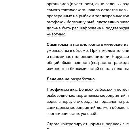
организмов
(
в
частности
,
сине
-
зеленых
во
самого
токсического
начала
остается
невы
проверенных
на
рыбах
и
теплокровных
жи
гаффской
болезни
у
рыб
,
плотоядных
жив
должна
быть
расшифрована
и
подтвержде
животных
.
Симптомы
и
патологоанатомические
из
уменьшены
в
объеме
.
При
тяжелом
течен
и
напоминает
тоненькие
ниточки
.
Нарушае
общий
обмен
веществ
(
возрастает
расход
изменяется
биохимический
состав
тела
ры
Лечение
не
разработано
.
Профилактика
.
Во
всех
рыбхозах
и
естес
рыбоводно
-
мелиоративных
мероприятий
,
воды
,
в
первую
очередь
на
подавление
ра
санитарных
мероприятий
должен
обеспеч
зоогигиенических
условий
.
Строго
контролируют
нормы
и
порядок
вн