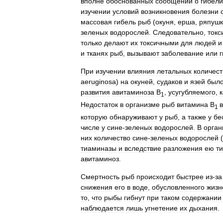
вполне
обоснованных
сообщений
о
гибели
изучении
условий
возникновения
болезни
массовая
гибель
рыб
(
окуня
,
ерша
,
ряпушк
зеленых
водорослей
.
Следовательно
,
токс
только
делают
их
токсичными
для
людей
и
и
тканях
рыб
,
вызывают
заболевание
или
При
изучении
влияния
летальных
количест
aeruginosa
)
на
окуней
,
судаков
и
язей
был
развития
авитаминоза
B
,
усугубляемого
,
к
1
Недостаток
в
организме
рыб
витамина
B
1
которую
обнаруживают
у
рыб
,
а
также
у
бе
числе
у
сине
-
зеленых
водорослей
.
В
орган
них
количество
сине
-
зеленых
водорослей
(
тиаминазы
и
вследствие
разложения
ею
т
авитаминоз
.
Смертность
рыб
происходит
быстрее
из
-
за
снижения
его
в
воде
,
обусловленного
жизн
то
,
что
рыбы
гибнут
при
таком
содержании
наблюдается
лишь
угнетение
их
дыхания
.