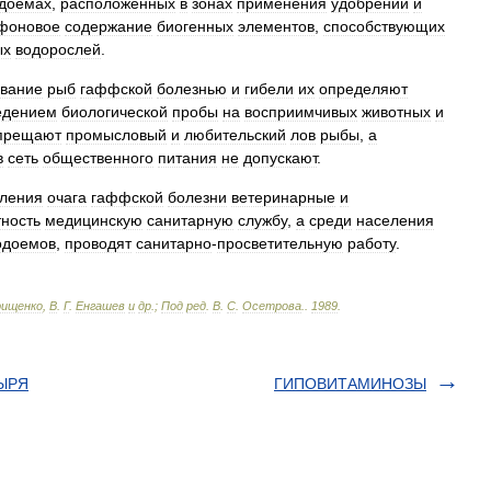
доемах
,
расположенных
в
зонах
применения
удобрений
и
фоновое
содержание
биогенных
элементов
,
способствующих
ых
водорослей
.
евание
рыб
гаффской
болезнью
и
гибели
их
определяют
едением
биологической
пробы
на
восприимчивых
животных
и
прещают
промысловый
и
любительский
лов
рыбы
,
а
в
сеть
общественного
питания
не
допускают
.
ления
очага
гаффской
болезни
ветеринарные
и
тность
медицинскую
санитарную
службу
,
а
среди
населения
одоемов
,
проводят
санитарно
-
просветительную
работу
.
рищенко
,
В
.
Г
.
Енгашев
и
др
.;
Под
ред
.
В
.
С
.
Осетрова
.
.
1989
.
ЫРЯ
ГИПОВИТАМИНОЗЫ