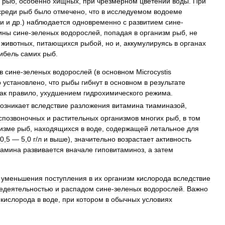
рыб
,
особенно
хищных
,
при
чрезмерном
цветении
воды
.
При
среди
рыб
было
отмечено
,
что
в
исследуемом
водоеме
и
и
др
.)
наблюдается
одновременно
с
развитием
сине
-
ины
сине
-
зеленых
водорослей
,
попадая
в
организм
рыб
,
не
животных
,
питающихся
рыбой
,
но
и
,
аккумулируясь
в
органах
гибель
самих
рыб
.
в
сине
-
зеленых
водорослей
(
в
основном
Microcystis
о
установлено
,
что
рыбы
гибнут
в
основном
в
результате
ак
правило
,
ухудшением
гидрохимического
режима
.
возникает
вследствие
разложения
витамина
тиаминазой
,
спозвоночных
и
растительных
организмов
многих
рыб
,
в
том
изме
рыб
,
находящихся
в
воде
,
содержащей
летальное
для
0
,
5
—
5
,
0
г
/
л
и
выше
),
значительно
возрастает
активность
иамина
развивается
вначале
гиповитаминоз
,
а
затем
уменьшения
поступления
в
их
организм
кислорода
вследствие
едеятельностью
и
распадом
сине
-
зеленых
водорослей
.
Важно
кислорода
в
воде
,
при
котором
в
обычных
условиях