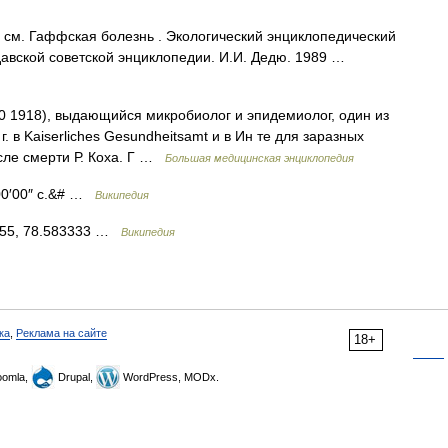
см. Гаффская болезнь . Экологический энциклопедический
давской советской энциклопедии. И.И. Дедю. 1989 …
0 1918), выдающийся микробиолог и эпидемиолог, один из
г. в Kaiserliches Gesundheitsamt и в Ин те для заразных
осле смерти Р. Коха. Г …
Большая медицинская энциклопедия
00′00″ с.&# …
Википедия
 55, 78.583333 …
Википедия
ка
,
Реклама на сайте
18+
omla,
Drupal,
WordPress, MODx.