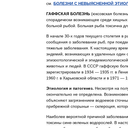
см
.
БОЛЕЗНИ
С
НЕВЫЯСНЕННОЙ
ЭТИО
ГАФФСКАЯ
БОЛЕЗНЬ
(
юксовская
болезн
спорадически
возникающее
среди
хищных
больной
рыбой
.
Больная
рыба
токсична
дл
В
начале
30
-
х
годов
текущего
столетия
в
р
сообщения
о
заболевании
рыб
,
при
поеда
тяжелые
заболевания
.
К
настоящему
врем
эндемий
,
возникающих
в
удаленных
один
эпизоотологической
и
эпидемиологической
животных
и
людей
.
В
СССР
гаффскую
бол
зарегистрировали
в
1934
—
1935
гг
.
в
Лени
1960
г
.
в
Харьковской
области
и
в
1971
—
1
Этиология
и
патогенез
.
Несмотря
на
пол
окончательно
не
определена
.
Возникнове
объясняют
загрязнением
водоемов
сточн
прибрежной
спорыньи
—
склероция
,
кото
Наиболее
вероятной
причиной
заболеван
токсины
сине
-
зеленых
водорослей
.
В
наст