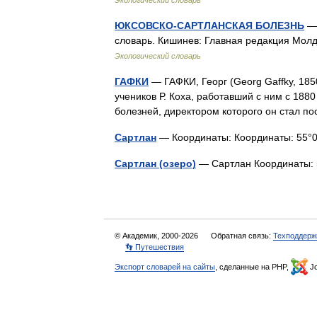
ЮКСОВСКО-САРТЛАНСКАЯ БОЛЕЗНЬ
— 
словарь. Кишинев: Главная редакция Мол
Экологический словарь
ГАФКИ
— ГАФКИ, Георг (Georg Gaffky, 185
учеников Р. Коха, работавший с ним с 1880 
болезней, директором которого он стал п
Сартлан
— Координаты: Координаты: 55°
Сартлан (озеро)
— Сартлан Координаты:
© Академик, 2000-2026
Обратная связь:
Техподдерж
👣 Путешествия
Экспорт словарей на сайты
, сделанные на PHP,
Jo