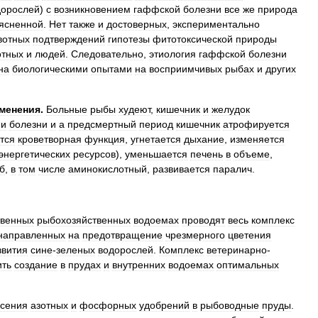
дорослей
)
с
возникновением
гаффской
болезни
все
же
природа
ясненной
.
Нет
также
и
достоверных
,
экспериментально
вотных
подтверждений
гипотезы
фитотоксической
природы
отных
и
людей
.
Следовательно
,
этиология
гаффской
болезни
на
биологическими
опытами
на
восприимчивых
рыбах
и
других
менения
.
Больные
рыбы
худеют
,
кишечник
и
желудок
ии
болезни
и
а
предсмертный
период
кишечник
атрофируется
тся
кроветворная
функция
,
угнетается
дыхание
,
изменяется
энергетических
ресурсов
),
уменьшается
печень
в
объеме
,
б
,
в
том
числе
аминокислотный
,
развивается
паралич
.
твенных
рыбохозяйственных
водоемах
проводят
весь
комплекс
направленных
на
предотвращение
чрезмерного
цветения
звития
сине
-
зеленых
водорослей
.
Комплекс
ветеринарно
-
ить
создание
в
прудах
и
внутренних
водоемах
оптимальных
есения
азотных
и
фосфорных
удобрений
в
рыбоводные
пруды
.