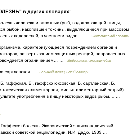
ЛЕЗНЬ" в других словарях:
олезнь человека и животных (рыб, водоплавающей птицы,
щихся рыбой, накопившей токсины, выделяющиеся при массовом
зеленых водорослей, в частности видов… …
Экологический словарь
 организма, характеризующееся повреждением органов и
 факторов, развертыванием защитных реакций, направленных
провождается ограничением… …
Медицинская энциклопедия
ско сартланская …
Большой медицинский словарь
 Б. гаффская, Б., гаффско юксовская, Б. сартланская, Б.
о токсическая алиментарная, миозит алиментарный острый)
зультате употребления в пищу некоторых видов рыбы,… …
я
Гаффская болезнь. Экологический энциклопедический
давской советской энциклопедии. И.И. Дедю. 1989 …