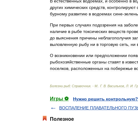
В
естественных
водоемах
,
и
особенно
в
во
других
химических
средств
,
контролируют
бурному
развитию
в
водоемах
сине
-
зелен
При
первых
случаях
подозрения
на
забол
наличие
в
рыбе
токсических
веществ
пров
до
выяснения
причины
неблагополучия
за
выловленную
рыбу
ни
в
торговую
сеть
,
ни
О
возникновении
или
предположении
появ
рыбохозяйственные
органы
ставят
в
извес
поселков
,
расположенных
на
побережье
в
Болезни
рыб:
Справочник
. -
М
.
.
Г
.
В
.
Васильков
,
Л
.
И
.
Г
Игры ⚽
Нужно решить контрольную?
ВОСПАЛЕНИЕ ПЛАВАТЕЛЬНОГО ПУЗ
Полезное