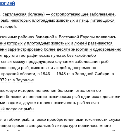
ЛОГИЕЙ
ь
,
сартланская
болезнь
) —
остропротекающее
заболевание
,
рыб
,
некоторых
плотоядных
животных
и
птиц
,
питающихся
я
людей
.
азличных
районах
Западной
и
Восточной
Европы
появились
нии
которых
у
плотоядных
животных
и
людей
развиваются
ени
зарегистрировано
более
десяти
энзоотии
и
одновременно
от
другого
географических
пунктах
без
какой
-
либо
связи
между
предыдущими
случаями
заболевания
рыб
,
езнь
среди
рыб
,
животных
и
людей
одновременно
нградской
области
,
в
1946
—
1948
гг
.
в
Западной
Сибири
,
в
972
гг
.
в
Зауралье
.
увековую
историю
появления
болезни
,
этиология
ее
ние
болезни
и
появление
токсических
рыб
одни
исследователи
ыми
водами
,
другие
относят
токсичность
рыб
за
счет
рый
поедают
рыбы
.
ия
и
гибели
рыб
,
а
также
приобретения
ими
токсичности
служат
оящее
время
в
специальной
литературе
появилось
много