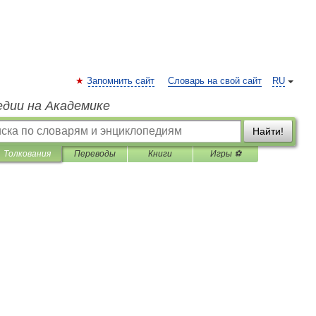
Запомнить сайт
Словарь на свой сайт
RU
едии на Академике
Найти!
Толкования
Переводы
Книги
Игры ⚽