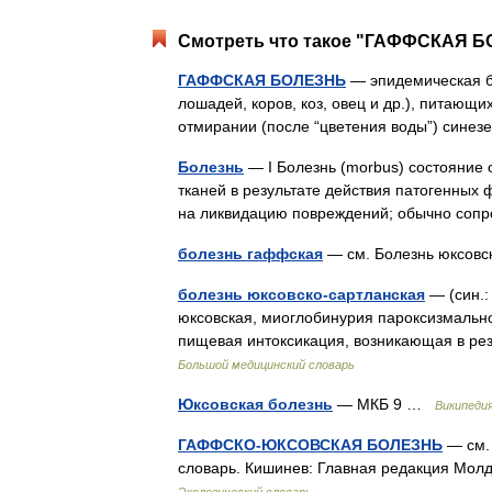
Смотреть что такое "ГАФФСКАЯ БО
ГАФФСКАЯ БОЛЕЗНЬ
— эпидемическая б
лошадей, коров, коз, овец и др.), питаю
отмирании (после “цветения воды”) сине
Болезнь
— I Болезнь (morbus) состояние
тканей в результате действия патогенных
на ликвидацию повреждений; обычно со
болезнь гаффская
— см. Болезнь юксов
болезнь юксовско-сартланская
— (син.:
юксовская, миоглобинурия пароксизмальн
пищевая интоксикация, возникающая в ре
Большой медицинский словарь
Юксовская болезнь
— МКБ 9 …
Википеди
ГАФФСКО-ЮКСОВСКАЯ БОЛЕЗНЬ
— см. 
словарь. Кишинев: Главная редакция Мол
Экологический словарь