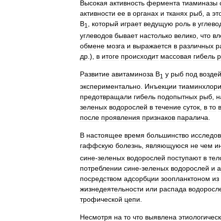
Высокая
активность
фермента
тиаминазы
активности
ее
в
органах
и
тканях
рыб
,
а
эт
B
,
который
играет
ведущую
роль
в
углево
1
углеводов
бывает
настолько
велико
,
что
вл
обмене
мозга
и
выражается
в
различных
р
др
.),
в
итоге
происходит
массовая
гибель
Развитие
авитаминоза
B
у
рыб
под
возде
1
экспериментально
.
Инъекции
тиаминхлор
предотвращали
гибель
подопытных
рыб
,
н
зеленых
водорослей
в
течение
суток
,
в
то
после
проявления
признаков
паралича
.
В
настоящее
время
большинство
исследо
гаффскую
болезнь
,
являющуюся
не
чем
и
сине
-
зеленых
водорослей
поступают
в
тел
потреблении
сине
-
зеленых
водорослей
и
а
посредством
адсорбции
зоопланктоном
из
жизнедеятельности
или
распада
водоросл
трофической
цепи
.
Несмотря
на
то
что
выявлена
этиологичес